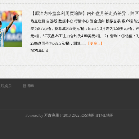
【原油内外盘套利周度追踪】内外盘月差走势差异，跨区
热点栏目 自选股 数据中心 行情中心 资金流向 模拟交易 客户端 能源
差为6.7元/桶，换算成0.92美元/桶；Brent 1-3月差为1.56美元/桶，W
元/桶，SC夜盘-WTI主力合约为4.80美元/桶。 2）套利：①估值：3月28
2506盘面价为539.5元/桶，测算......
【更多...】
2025-04-14
天辰娱乐
新博88
Powered by
万泰注册
@2013-2022
RSS地图
HTML地图