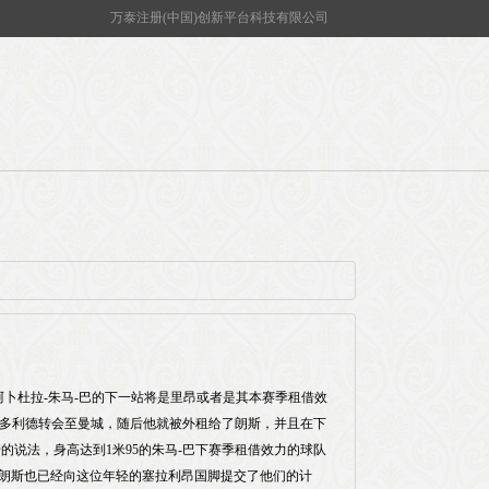
万泰注册(中国)创新平台科技有限公司
阿卜杜拉-朱马-巴的下一站将是里昂或者是其本赛季租借效
巴拉多利德转会至曼城，随后他就被外租给了朗斯，并且在下
诺的说法，身高达到1米95的朱马-巴下赛季租借效力的球队
朗斯也已经向这位年轻的塞拉利昂国脚提交了他们的计