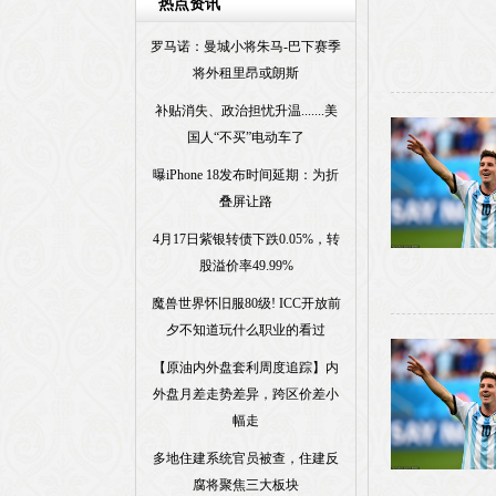
热点资讯
罗马诺：曼城小将朱马-巴下赛季
将外租里昂或朗斯
补贴消失、政治担忧升温.......美
国人“不买”电动车了
曝iPhone 18发布时间延期：为折
叠屏让路
4月17日紫银转债下跌0.05%，转
股溢价率49.99%
魔兽世界怀旧服80级! ICC开放前
夕不知道玩什么职业的看过
【原油内外盘套利周度追踪】内
外盘月差走势差异，跨区价差小
幅走
多地住建系统官员被查，住建反
腐将聚焦三大板块