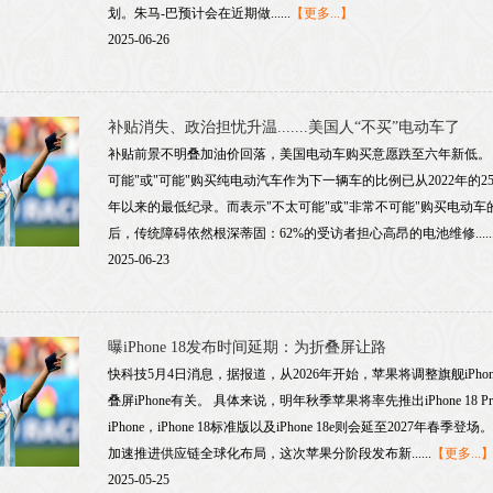
划。朱马-巴预计会在近期做......
【更多...】
2025-06-26
补贴消失、政治担忧升温.......美国人“不买”电动车了
补贴前景不明叠加油价回落，美国电动车购买意愿跌至六年新低。 
可能"或"可能"购买纯电动汽车作为下一辆车的比例已从2022年的2
年以来的最低纪录。而表示"不太可能"或"非常不可能"购买电动车的
后，传统障碍依然根深蒂固：62%的受访者担心高昂的电池维修.....
2025-06-23
曝iPhone 18发布时间延期：为折叠屏让路
快科技5月4日消息，据报道，从2026年开始，苹果将调整旗舰iPh
叠屏iPhone有关。 具体来说，明年秋季苹果将率先推出iPhone 18 Pro、iP
iPhone，iPhone 18标准版以及iPhone 18e则会延至2027
加速推进供应链全球化布局，这次苹果分阶段发布新......
【更多...
2025-05-25