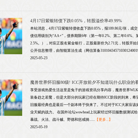
4月17日紫银转债下跌0.05%，转股溢价率49.99%
本站消息，4月17日紫银转债收盘下跌0.05%，报109.86元/张，成交
债信用级别为“AA+”，债券期限6年（第一年0.2%、第二年0.6%、第
2.5%。），对应正股名紫金银行，正股最新价为2.71元，转股开始日
公开信息整理，由智能算法生成（网信算备310104345710301240019号
2025-05-23
魔兽世界怀旧服80级! ICC开放前夕不知道玩什么职业的
享受游戏热爱生活这里是兔子的游戏资讯分享内容，魔兽世界WLK
装备趋之若鹜，但是大部分的玩家已经在期待ICC阶段的到来，
旧服最经典也是最后一个副本终于快来了。不过对于ICC大家应
业天赋的战力。 在国外论坛wowhead上玩家经过怀旧服数据测
暴战、火法、战斗贼、野德和惩戒骑......
【更多...】
2025-05-19