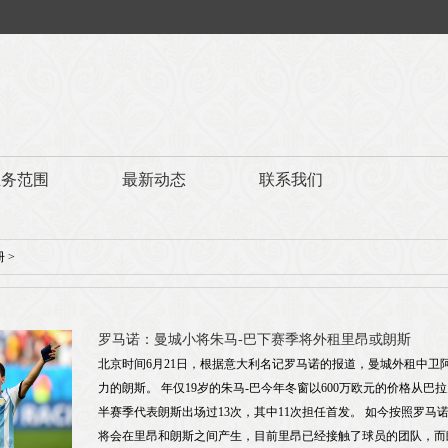
业务范围
最新动态
联系我们
册
>
罗马诺：曼城小将朱马-巴下赛季将外租里昂或朗斯
北京时间6月21日，根据意大利名记罗马诺的报道，曼城外租中卫
力的朗斯。 年仅19岁的朱马-巴今年冬窗以600万欧元的价格从
半赛季代表朗斯出场过13次，其中11次担任首发。 如今按照罗马
将会在里昂和朗斯之间产生，目前里昂已经接触了球员的团队，而